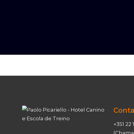
Conta
+351 22 
(Chamad