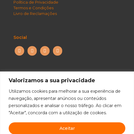
Política de Privacidade
Termos e Condições
Livro de Reclamações
Social
facebook
instagram
youtube
tiktok
Valorizamos a sua privacidade
Utilizamos cookies para melhorar a sua experiência de
navegação, apresentar anúncios ou conteúdos
personalizados e analisar o nosso tráfego. Ao clicar em
"Aceitar", concorda com a utilização de cookies.
© 2026. All Rights Reserved. Desenvolvido por
DOMINIOS.PT
Aceitar